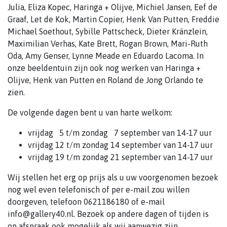
Julia, Eliza Kopec, Haringa + Olijve, Michiel Jansen, Eef de
Graaf, Let de Kok, Martin Copier, Henk Van Putten, Freddie
Michael Soethout, Sybille Pattscheck, Dieter Kränzlein,
Maximilian Verhas, Kate Brett, Rogan Brown, Mari-Ruth
Oda, Amy Genser, Lynne Meade en Eduardo Lacoma. In
onze beeldentuin zijn ook nog werken van Haringa +
Olijve, Henk van Putten en Roland de Jong Orlando te
zien.
De volgende dagen bent u van harte welkom:
vrijdag 5 t/m zondag 7 september van 14-17 uur
vrijdag 12 t/m zondag 14 september van 14-17 uur
vrijdag 19 t/m zondag 21 september van 14-17 uur
Wij stellen het erg op prijs als u uw voorgenomen bezoek
nog wel even telefonisch of per e-mail zou willen
doorgeven, telefoon 0621186180 of e-mail
info@gallery40.nl. Bezoek op andere dagen of tijden is
op afspraak ook mogelijk als wij aanwezig zijn.